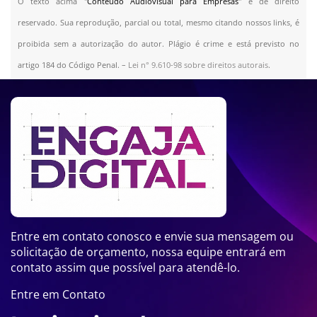
O texto acima "
Conteúdo Audiovisual para Empresas
" é de direito
reservado. Sua reprodução, parcial ou total, mesmo citando nossos links, é
proibida sem a autorização do autor. Plágio é crime e está previsto no
artigo 184 do Código Penal. –
Lei n° 9.610-98 sobre direitos autorais
.
Entre em contato conosco e envie sua mensagem ou
solicitação de orçamento, nossa equipe entrará em
contato assim que possível para atendê-lo.
Entre em Contato