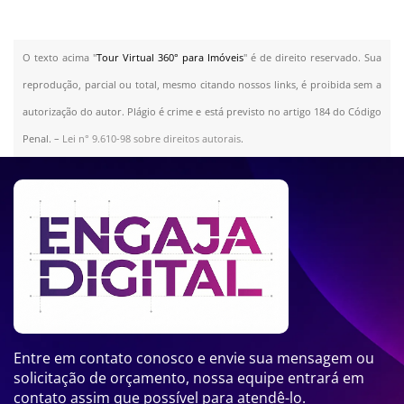
O texto acima "
Tour Virtual 360° para Imóveis
" é de direito reservado. Sua
reprodução, parcial ou total, mesmo citando nossos links, é proibida sem a
autorização do autor. Plágio é crime e está previsto no artigo 184 do Código
Penal. –
Lei n° 9.610-98 sobre direitos autorais
.
Entre em contato conosco e envie sua mensagem ou
solicitação de orçamento, nossa equipe entrará em
contato assim que possível para atendê-lo.