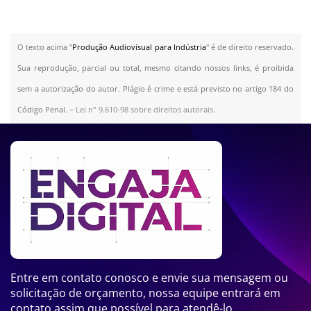
O texto acima "
Produção Audiovisual para Indústria
" é de direito reservado.
Sua reprodução, parcial ou total, mesmo citando nossos links, é proibida
sem a autorização do autor. Plágio é crime e está previsto no artigo 184 do
Código Penal. –
Lei n° 9.610-98 sobre direitos autorais
.
Entre em contato conosco e envie sua mensagem ou
solicitação de orçamento, nossa equipe entrará em
contato assim que possível para atendê-lo.