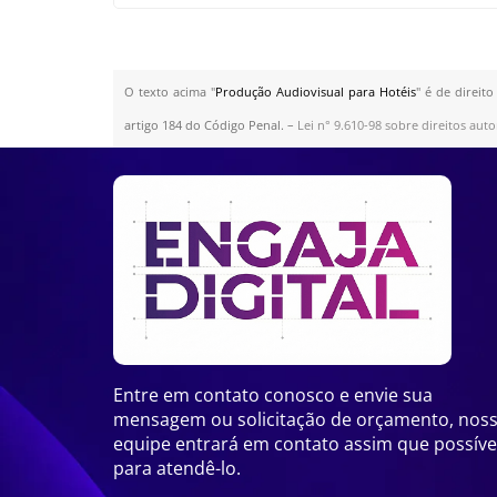
O texto acima "
Produção Audiovisual para Hotéis
" é de direit
artigo 184 do Código Penal. –
Lei n° 9.610-98 sobre direitos auto
Entre em contato conosco e envie sua
mensagem ou solicitação de orçamento, nos
equipe entrará em contato assim que possíve
para atendê-lo.