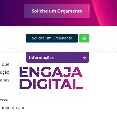
Solicite um Orçamento
Solicite um Orçamento
Informações
a que
ução
penas
erva,
 longo do ano.