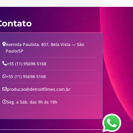
Contato
Avenida Paulista, 807, Bela Vista — São
Paulo/SP
+55 (11) 95698-5168
+55 (11) 95698-5168
producao@detroitfilmes.com.br
Seg. a Sáb. das 9h às 19h