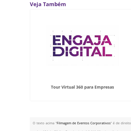
Veja Também
gram
Tour Virtual 360 para Empresas
O texto acima "
Filmagem de Eventos Corporativos
" é de direit