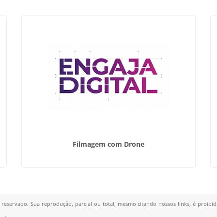
Filmagem com Drone
o reservado. Sua reprodução, parcial ou total, mesmo citando nossos links, é proibid