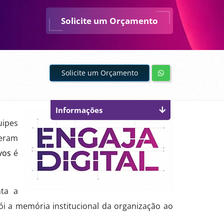
Solicite um Orçamento
Solicite um Orçamento
Informações
uipes
geram
vos
é
nta a
ói a memória institucional da organização ao