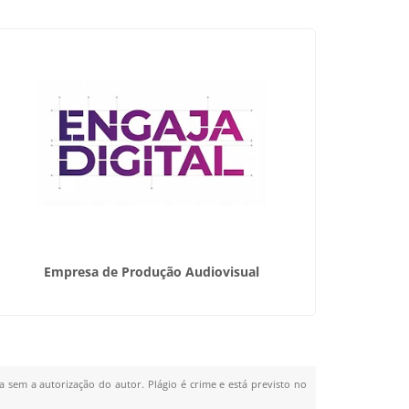
Empresa de Produção Audiovisual
Vídeo
a sem a autorização do autor. Plágio é crime e está previsto no