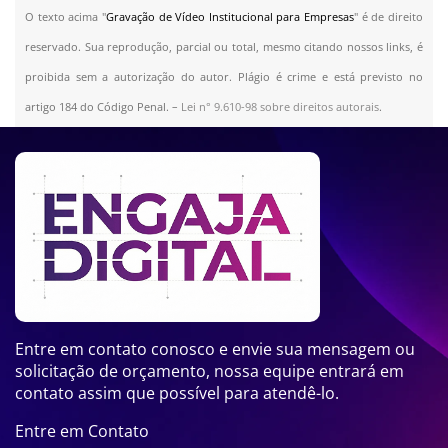
O texto acima "
Gravação de Vídeo Institucional para Empresas
" é de direito
reservado. Sua reprodução, parcial ou total, mesmo citando nossos links, é
proibida sem a autorização do autor. Plágio é crime e está previsto no
artigo 184 do Código Penal. –
Lei n° 9.610-98 sobre direitos autorais
.
Entre em contato conosco e envie sua mensagem ou
solicitação de orçamento, nossa equipe entrará em
contato assim que possível para atendê-lo.
Entre em Contato